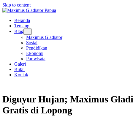
Skip to content
Beranda
Tentang
Blog
Maximus Gladiator
Sosial
Pendidikan
Ekonomi
Pariwisata
Galeri
Buku
Kontak
Diguyur Hujan; Maximus Gladi
Gratis di Lopong