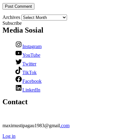
Archives
Subscribe
Media Sosial
Instagram
YouTube
Twitter
TikTok
Facebook
LinkedIn
Contact
maximustipagau1983@gmail
.com
Log in