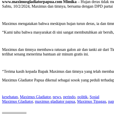
www.maximusgladiatorpapua.com Mimika
– Hujan deras tidak m
Sabtu, 10/2/2024, Maximus dan timnya, bersama dengan DPD partai 
Maximus mengatakan bahwa meskipun hujan turun deras, ia dan timn
“Kami tahu bahwa masyarakat di sini sangat membutuhkan air bersi
Maximus dan timnya membawa ratusan galon air dan tanki air dari T
terlihat senang menerima bantuan air minum gratis ini.
“Terima kasih kepada Bapak Maximus dan timnya yang telah membantu k
Maximus Gladiator Papua dikenal sebagai sosok yang peduli terhada
kesehatan
,
Maximus Gladiator
,
news
,
perindo
,
politik
,
Sosial
Maximus Gladiator
,
maximus gladiator papua
,
Maximus Tipagau
,
pap