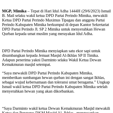
MGP, Mimika
– Tepat di Hari Idul Adha 1444H (29/6/2023) Ismail
B. Mail selaku wakil ketua DPD Partai Perindo Mimika, mewakili
Ketua DPD Partai Perindo Maximus Tipagau dan anggota Partai
Perindo Kabupaten Mimika berkumpul di depan Kantor Sekretariat
DPD Partai Perindo Jl. SP 2 Mimika untuk menyerahkan Hewan
Qurban kepada umat muslim yang merayakan Idul Adha.
DPD Partai Perindo Mimika menyiapkan satu ekor sapi untuk
disumbangkan kepada Jemaat Masjid Al-Ikhlas SP II Timika.
Adapun penerima yakni Darminto selaku Wakil Ketua Dewan
Kemakmuran masjid setempat.
“Saya mewakili DPD Partai Perindo Kabupaten Mimika,
memberikan sumbangan hewan qurban ini dengan sangat Ikhlas,
sebagai wujud kebersamaan dan toleransi umat beragama.” Ungkap
Ismail wakil ketua DPD Partai Perindo Kabupaten Mimika setelah
menyerahkan hewan yang akan dikorbankan.
“Saya Darminto wakil ketua Dewan Kemakmuran Masjid mewakili
Ketua dan Pengurus DKM Masjid Al- Ikhlas , mengucapkan