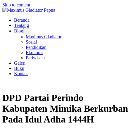
Skip to content
Beranda
Tentang
Blog
Maximus Gladiator
Sosial
Pendidikan
Ekonomi
Pariwisata
Galeri
Buku
Kontak
DPD Partai Perindo
Kabupaten Mimika Berkurban
Pada Idul Adha 1444H