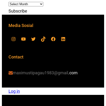
Subscribe
Media Sosial
Contact
maximustipagau1983@gmail
.com
Log in