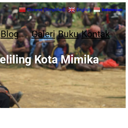
Chinese (Simplified)
English
Indonesian
Blog
Galeri
Buku
Kontak
Keliling Kota Mimika