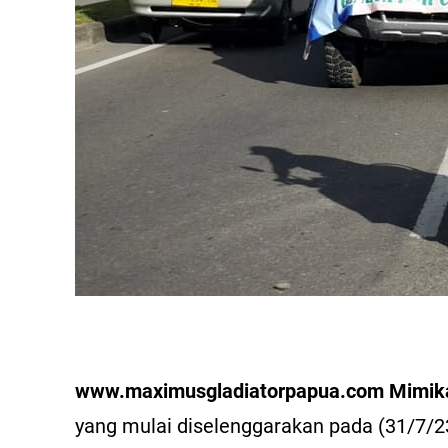
www.maximusgladiatorpapua.com Mimik
yang mulai diselenggarakan pada (31/7/23