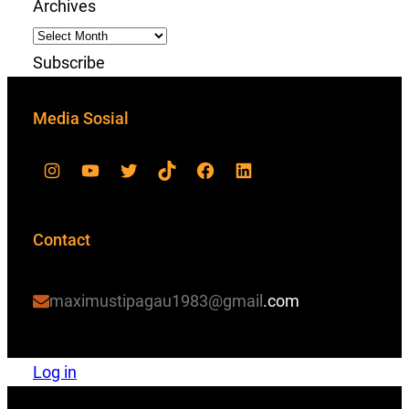
Archives
Subscribe
Media Sosial
Contact
maximustipagau1983@gmail
.com
Log in