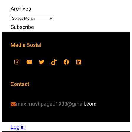
Archives
Subscribe
Media Sosial
Contact
maximustipagau1983@gmail
.com
Log in