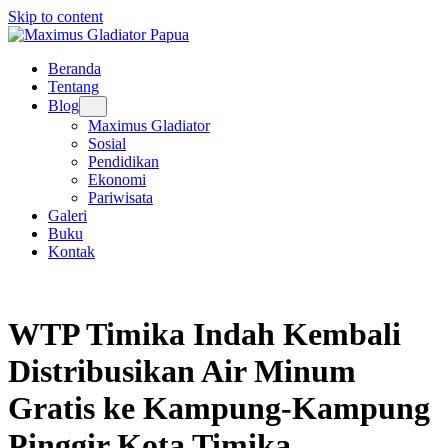
Skip to content
Beranda
Tentang
Blog
Maximus Gladiator
Sosial
Pendidikan
Ekonomi
Pariwisata
Galeri
Buku
Kontak
WTP Timika Indah Kembali
Distribusikan Air Minum
Gratis ke Kampung-Kampung
Pinggir Kota Timika