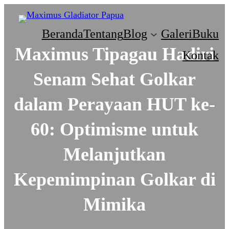
Beranda
Tentang
Blog
Galeri
Buku
Maximus Tipagau Hadiri
Kontak
Senam Sehat Golkar
dalam Perayaan HUT ke-
60: Optimisme untuk
Melanjutkan
Kepemimpinan Golkar di
Mimika