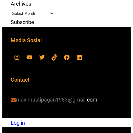
Archives
Subscribe
Media Sosial
Contact
maximustipagau1983@gmail
.com
Log in