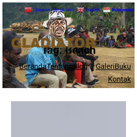
Chinese (Simplified)
English
Indonesian
Tag:
Beach
Beranda
Tentang
Blog
Galeri
Buku
Kontak