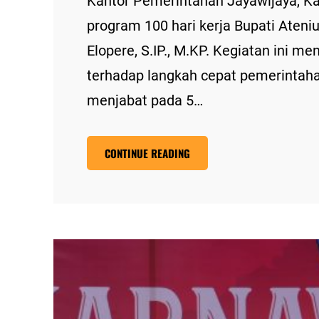
Kantor Pemerintahan Jayawijaya, K
program 100 hari kerja Bupati Ateniu
Elopere, S.IP., M.KP. Kegiatan ini me
terhadap langkah cepat pemerintahan
menjabat pada 5…
CONTINUE READING