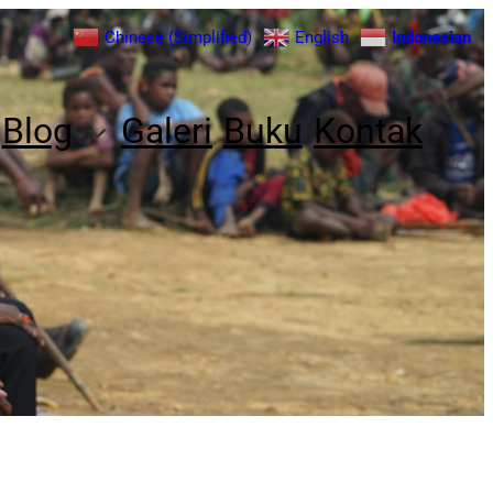
Chinese (Simplified)
English
Indonesian
Blog
Galeri
Buku
Kontak