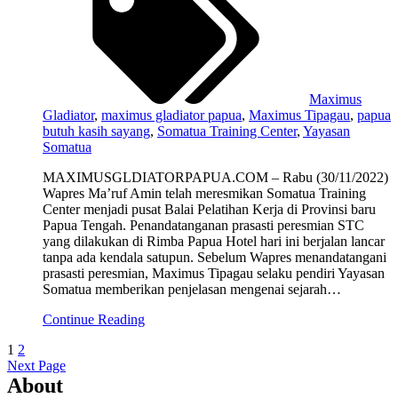
Maximus
Gladiator
,
maximus gladiator papua
,
Maximus Tipagau
,
papua
butuh kasih sayang
,
Somatua Training Center
,
Yayasan
Somatua
MAXIMUSGLDIATORPAPUA.COM – Rabu (30/11/2022)
Wapres Ma’ruf Amin telah meresmikan Somatua Training
Center menjadi pusat Balai Pelatihan Kerja di Provinsi baru
Papua Tengah. Penandatanganan prasasti peresmian STC
yang dilakukan di Rimba Papua Hotel hari ini berjalan lancar
tanpa ada kendala satupun. Sebelum Wapres menandatangani
prasasti peresmian, Maximus Tipagau selaku pendiri Yayasan
Somatua memberikan penjelasan mengenai sejarah…
Continue Reading
1
2
Next Page
About