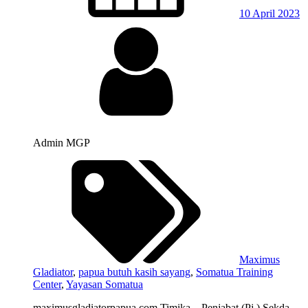
10 April 2023
Admin MGP
Maximus
Gladiator
,
papua butuh kasih sayang
,
Somatua Training
Center
,
Yayasan Somatua
maximusgladiatorpapua.com Timika – Penjabat (Pj.) Sekda