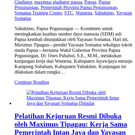
Gladiator
,
maximus gladiator papua
,
Papua
,
Papua
Pegunungan
,
Pemerintah Provinsi Papua Pegunungan
,
Somatua Training Center
,
STC
,
Wamena
,
Yahukimo
,
Yayasan
Somatua
Yahukimo, Papua Pegunungan — Komitmen untuk
meningkatkan kualitas sumber daya manusia (SDM) asli
Papua kembali ditunjukkan oleh Yayasan Somatua. Hari ini,
Maximus Tipagau—pendiri Yayasan Somatua sekaligus tokoh
muda Papua—bersama Wakil Gubernur Provinsi Papua
Pegunungan, Dr. Ones Pahabol, S.E., M.M., melakukan
kunjungan kerja dari Wamena, Kabupaten Jayawijaya menuju
Kampung Sobaham, Kabupaten Yahukimo. Kunjungan ini
dilakukan dalam rangka…
Continue Reading
Pelatihan Kejuruan Resmi Dibuka
oleh Maximus Tipagau: Kerja Sama
Pemerintah Intan Jaya dan Yayasan