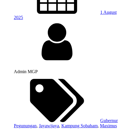
1 August
2025
Admin MGP
Gubernur
Pegunungan
,
Jayawijaya
,
Kampung Sobaham
,
Maximus