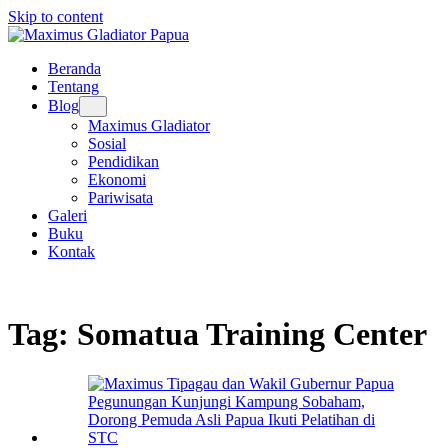
Skip to content
Beranda
Tentang
Blog
Maximus Gladiator
Sosial
Pendidikan
Ekonomi
Pariwisata
Galeri
Buku
Kontak
Tag:
Somatua Training Center