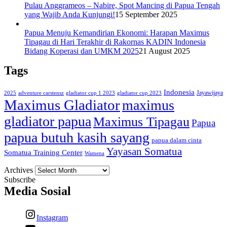
Pulau Anggrameos – Nabire, Spot Mancing di Papua Tengah
yang Wajib Anda Kunjungi!
15 September 2025
Papua Menuju Kemandirian Ekonomi: Harapan Maximus
Tipagau di Hari Terakhir di Rakornas KADIN Indonesia
Bidang Koperasi dan UMKM 2025
21 August 2025
Tags
Indonesia
Jayawijaya
2025
adventure carstensz
gladiator cup 1 2023
gladiator cup 2023
Maximus Gladiator
maximus
gladiator papua
Maximus Tipagau
Papua
papua butuh kasih sayang
papua dalam cinta
Yayasan Somatua
Somatua Training Center
Wamena
Archives
Subscribe
Media Sosial
Instagram