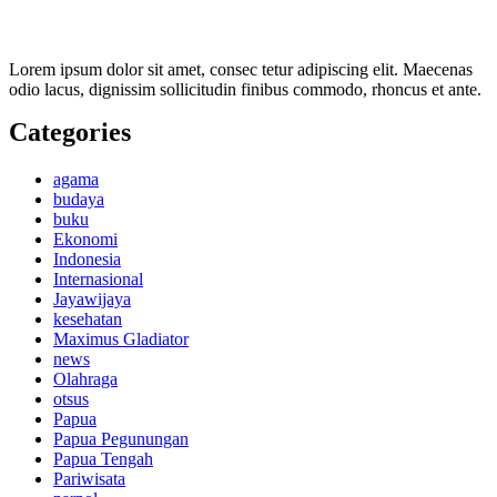
Lorem ipsum dolor sit amet, consec tetur adipiscing elit. Maecenas
odio lacus, dignissim sollicitudin finibus commodo, rhoncus et ante.
Categories
agama
budaya
buku
Ekonomi
Indonesia
Internasional
Jayawijaya
kesehatan
Maximus Gladiator
news
Olahraga
otsus
Papua
Papua Pegunungan
Papua Tengah
Pariwisata