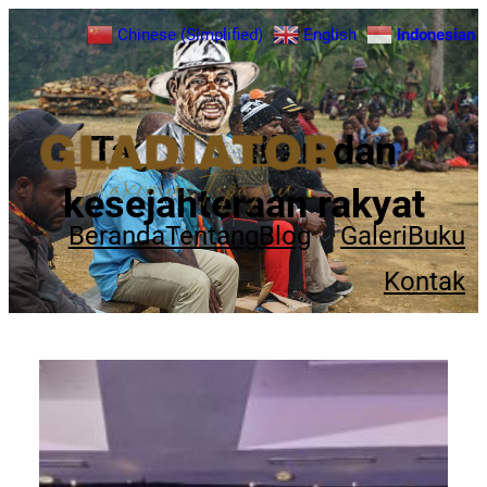
Chinese (Simplified)
English
Indonesian
Tag:
keadilan dan
kesejahteraan rakyat
Beranda
Tentang
Blog
Galeri
Buku
Kontak