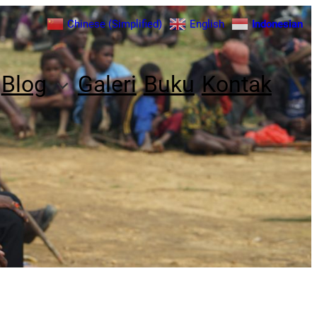
Chinese (Simplified)
English
Indonesian
Blog
Galeri
Buku
Kontak