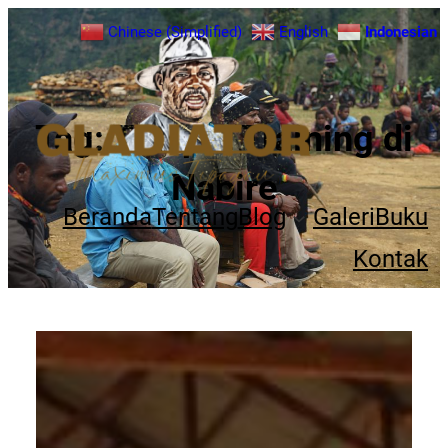
Chinese (Simplified)
English
Indonesian
Tag:
Tempat Training di
Nabire
Beranda
Tentang
Blog
Galeri
Buku
Kontak