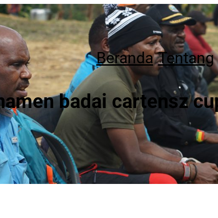
Beranda
Tentang
namen badai cartensz cu