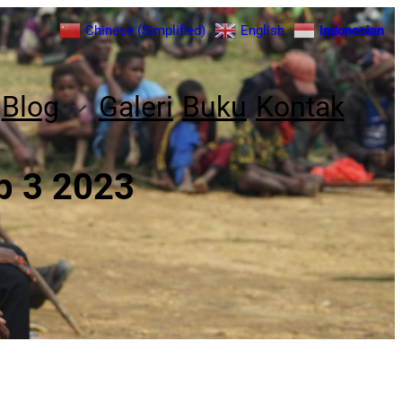
Chinese (Simplified)
English
Indonesian
Blog
Galeri
Buku
Kontak
p 3 2023