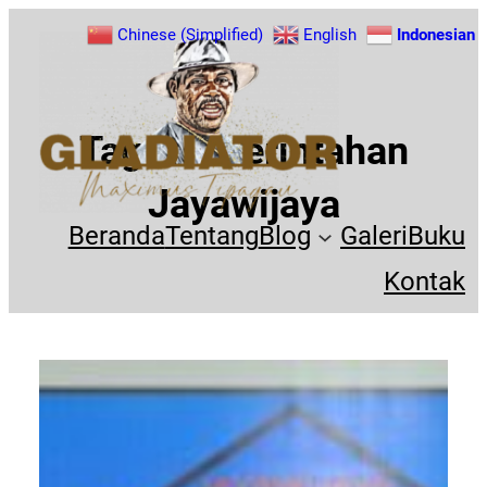
Chinese (Simplified)
English
Indonesian
Tag:
Pemerintahan
Jayawijaya
Beranda
Tentang
Blog
Galeri
Buku
Kontak