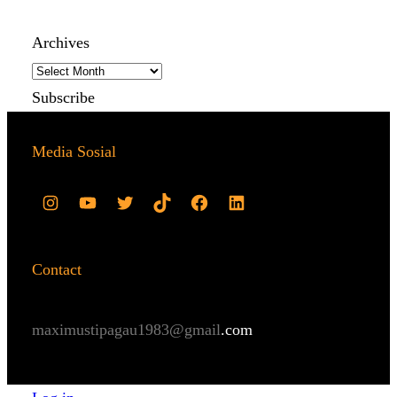
Archives
Subscribe
Media Sosial
Contact
maximustipagau1983@gmail
.com